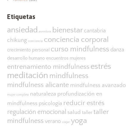
Etiquetas
ansiedad
bienestar
cantabria
aventura
conciencia corporal
chikung
conciencia
curso mindfulness
danza
crecimiento personal
desarrollo humano
encuentros mujeres
estrés
entrenamiento mindfulness
meditación
mindfulness
mindfulness alicante
mindfulness avanzado
naturaleza
profundización en
mujer completa
reducir estrés
mindfulness
psicología
taller
regulación emocional
salud
taller
yoga
mindfulness
verano
viajar