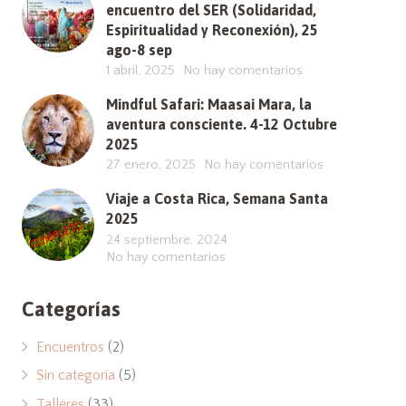
encuentro del SER (Solidaridad,
Espiritualidad y Reconexión), 25
ago-8 sep
1 abril, 2025
No hay comentarios
Mindful Safari: Maasai Mara, la
aventura consciente. 4-12 Octubre
2025
27 enero, 2025
No hay comentarios
Viaje a Costa Rica, Semana Santa
2025
24 septiembre, 2024
No hay comentarios
Categorías
Encuentros
(2)
Sin categoría
(5)
Talleres
(33)