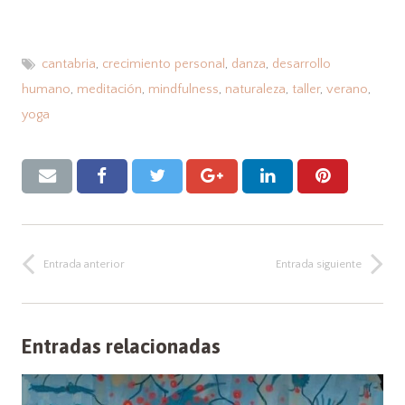
cantabria
,
crecimiento personal
,
danza
,
desarrollo
humano
,
meditación
,
mindfulness
,
naturaleza
,
taller
,
verano
,
yoga
Entrada anterior
Entrada siguiente
Entradas relacionadas