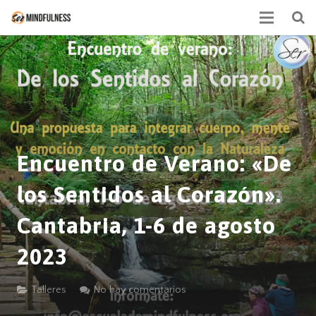
Mindfulness
Actividades
Equipo
Contacto
Encuentro de Verano: «De
Calendario
los Sentidos al Corazón».
Cantabria, 1-6 de agosto
2023
Talleres
No hay comentarios