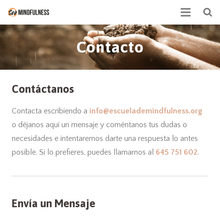
Mindfulness
Contacto
Actividades
Equipo
Contáctanos
Contacto
Contacta escribiendo a
info@escuelademindfulness.org
o déjanos aquí un mensaje y coméntanos tus dudas o
Calendario
necesidades e intentaremos darte una respuesta lo antes
posible. Si lo prefieres, puedes llamarnos al
645 751 602
.
Envía un Mensaje