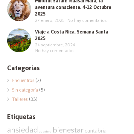
Mindful Safari: Maasai Mara, la
aventura consciente. 4-12 Octubre
2025
27 enero, 2025
No hay comentarios
Viaje a Costa Rica, Semana Santa
2025
24 septiembre, 2024
No hay comentarios
Categorías
Encuentros
(2)
Sin categoría
(5)
Talleres
(33)
Etiquetas
ansiedad
bienestar
cantabria
aventura