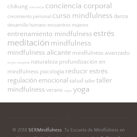
conciencia corporal
chikung
conciencia
curso mindfulness
danza
crecimiento personal
desarrollo humano
encuentros mujeres
estrés
entrenamiento mindfulness
meditación
mindfulness
mindfulness alicante
mindfulness avanzado
naturaleza
profundización en
mujer completa
reducir estrés
mindfulness
psicología
taller
regulación emocional
salud
taller
yoga
mindfulness
verano
viajar
© 2018
SERMindfulness
. Tu Escuela de Mindfulness en